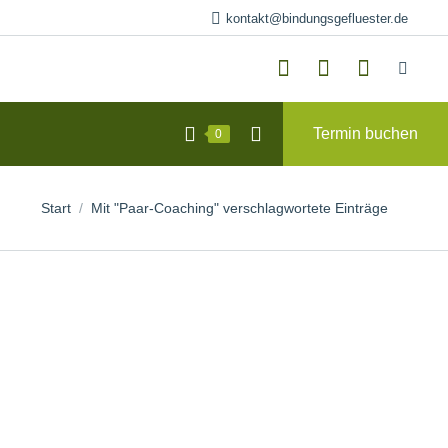
kontakt@bindungsgefluester.de
Termin buchen
0
Sie befinden sich hier:
Start
Mit "Paar-Coaching" verschlagwortete Einträge